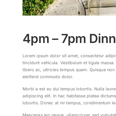
4pm – 7pm Dinn
Lorem ipsum dolor sit amet, consectetur adipis
tincidunt vehicula. Vestibulum et ligula massa.
libero ac, ultricies tempus quam. Quisque non m
eleifend commodo dolor.
Morbi a est eu dui tempus lobortis. Nulla laor
adipiscing elit. In hac habitasse platea dictum
lobortis. Donec at mi tempus, condimentum lec
Maecenas leo neque, ullamcorper sed vulputate u