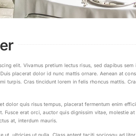
er
cing elit. Vivamus pretium lectus risus, sed dapibus sem 
 Duis placerat dolor id nunc mattis ornare. Aenean at cons
i turpis. Cras tincidunt lorem in felis rhoncus mattis. Cr
eet dolor quis risus tempus, placerat fermentum enim effic
st. Fusce erat orci, auctor quis dignissim vitae, molestie 
tus at, interdum mauris.
t, ultricies ut nulla. Class aptent taciti sociosqu ad lit