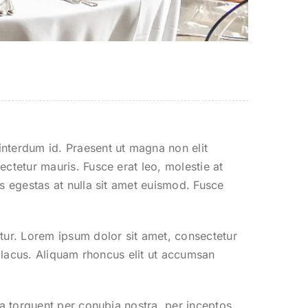
interdum id. Praesent ut magna non elit
ectetur mauris. Fusce erat leo, molestie at
as egestas at nulla sit amet euismod. Fusce
itur. Lorem ipsum dolor sit amet, consectetur
at lacus. Aliquam rhoncus elit ut accumsan
ora torquent per conubia nostra, per inceptos