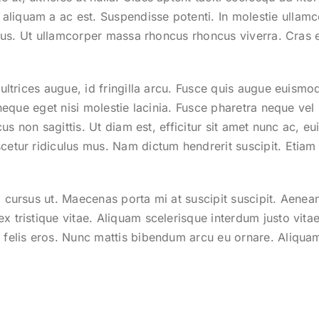
aliquam a ac est. Suspendisse potenti. In molestie ullam
pibus. Ut ullamcorper massa rhoncus rhoncus viverra. Cras e
 ultrices augue, id fringilla arcu. Fusce quis augue euismo
 neque eget nisi molestie lacinia. Fusce pharetra neque vel l
lacus non sagittis. Ut diam est, efficitur sit amet nunc ac,
cetur ridiculus mus. Nam dictum hendrerit suscipit. Etiam
a cursus ut. Maecenas porta mi at suscipit suscipit. Aene
 tristique vitae. Aliquam scelerisque interdum justo vitae 
 felis eros. Nunc mattis bibendum arcu eu ornare. Aliquam