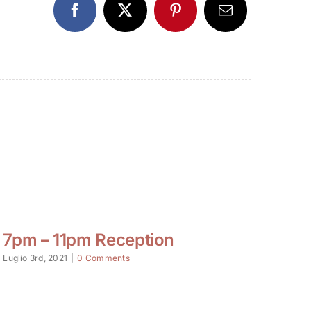
7pm – 11pm Reception
1p
Luglio 3rd, 2021
|
0 Comments
Sette