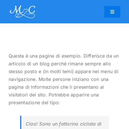
Salta
al
Toggle
contenuto
Navigati
HOME
INVITE
Questa è una pagina di esempio. Differisce da un
articolo di un blog perché rimane sempre allo
LOCATION
stesso posto e (in molti temi) appare nel menu di
navigazione. Molte persone iniziano con una
STORY
pagina di Informazioni che li presentano ai
visitatori del sito. Potrebbe apparire una
presentazione del tipo:
DETAILS
RSVP
Ciao! Sono un fattorino ciclista di